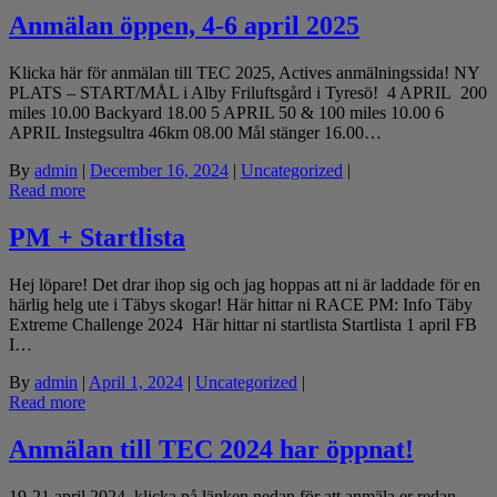
Anmälan öppen, 4-6 april 2025
Klicka här för anmälan till TEC 2025, Actives anmälningssida! NY
PLATS – START/MÅL i Alby Friluftsgård i Tyresö! 4 APRIL 200
miles 10.00 Backyard 18.00 5 APRIL 50 & 100 miles 10.00 6
APRIL Instegsultra 46km 08.00 Mål stänger 16.00…
By
admin
|
December 16, 2024
|
Uncategorized
|
Read more
PM + Startlista
Hej löpare! Det drar ihop sig och jag hoppas att ni är laddade för en
härlig helg ute i Täbys skogar! Här hittar ni RACE PM: Info Täby
Extreme Challenge 2024 Här hittar ni startlista Startlista 1 april FB
I…
By
admin
|
April 1, 2024
|
Uncategorized
|
Read more
Anmälan till TEC 2024 har öppnat!
19-21 april 2024, klicka på länken nedan för att anmäla er redan