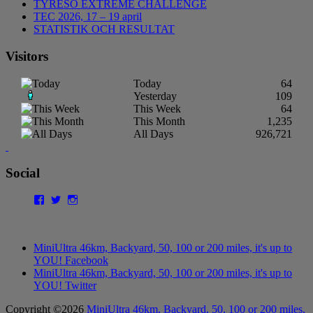
TYRESÖ EXTREME CHALLENGE
TEC 2026, 17 – 19 april
STATISTIK OCH RESULTAT
Visitors
Today
64
Yesterday
109
This Week
64
This Month
1,235
All Days
926,721
Social
Facebook
Twitter
Instagram
MiniUltra 46km, Backyard, 50, 100 or 200 miles, it's up to
YOU! Facebook
MiniUltra 46km, Backyard, 50, 100 or 200 miles, it's up to
YOU! Twitter
Copyright ©2026
MiniUltra 46km, Backyard, 50, 100 or 200 miles,