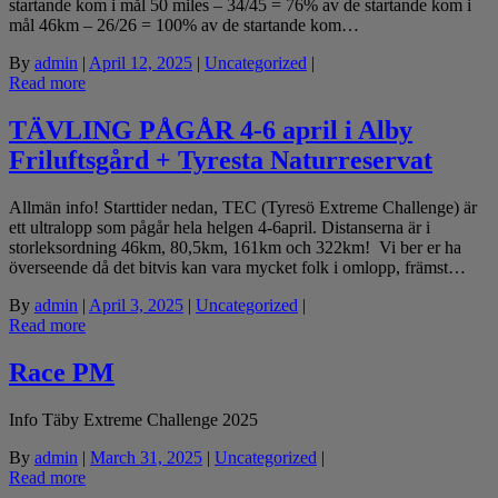
startande kom i mål 50 miles – 34/45 = 76% av de startande kom i
mål 46km – 26/26 = 100% av de startande kom…
By
admin
|
April 12, 2025
|
Uncategorized
|
Read more
TÄVLING PÅGÅR 4-6 april i Alby
Friluftsgård + Tyresta Naturreservat
Allmän info! Starttider nedan, TEC (Tyresö Extreme Challenge) är
ett ultralopp som pågår hela helgen 4-6april. Distanserna är i
storleksordning 46km, 80,5km, 161km och 322km! Vi ber er ha
överseende då det bitvis kan vara mycket folk i omlopp, främst…
By
admin
|
April 3, 2025
|
Uncategorized
|
Read more
Race PM
Info Täby Extreme Challenge 2025
By
admin
|
March 31, 2025
|
Uncategorized
|
Read more