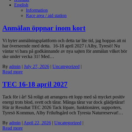
English
Information
Race area / aid station
Anmälan öppnar inom kort
Vi byter anmälningsplattform och detta tar lite tid, jag hoppas att ni
har överseende med detta. 16-18 april 2027 i Alby, Tyresö! Nu
väntar vi bara på godkännande av nya sajten för anmälan vilket bör
ske under vecka 31! Med…
By
admin
|
July 27, 2026
|
Uncategorized
|
Read more
TEC 16-18 april 2027
Tack för i år! Så roligt att arrangera ett lopp med så mycket positiv
energi trots blod, svett och tårar. Många tårar var dock glädjetårar!
Här är Resultat TEC 2026 Tack löpare, funktionärer, supporters,
Tyresö Kommun, Alby Friluftsgård och Tyresta Naturreservat!…
By
admin
|
April 22, 2026
|
Uncategorized
|
Read more