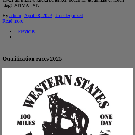
idag! ANMÄLAN
By
admin
|
April 28, 2023
|
Uncategorized
|
Read more
« Previous
Qualification races 2025