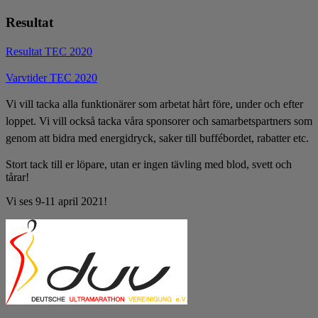
Resultat
Resultat TEC 2020
Varvtider TEC 2020
Vi vill tacka alla funktionärer som arbetat hårt före, under och efter
loppet. Vi vill också tacka våra sponsorer och samarbetspartners som
genom att bidra med energidryck, saker till buffébordet, rabatter etc.
Stort tack till er löpare, utan er ingen tävling med blod, svett och
tårar!
Vi ses 9-11 april 2021!