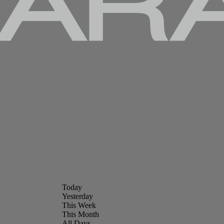
Today
Yesterday
This Week
This Month
All Days