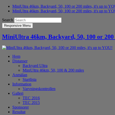
MiniUltra 46km, Backyard, 50, 100 or 200 miles, it's up to Y
MiniUltra 46km, Backyard, 50, 100 or 200 miles, it's up to YO
Search
Responsive Menu
MiniUltra 46km, Backyard, 50, 100 or 200 
Hem
Distanser
Backyard Ultra
MiniUltra 46km, 50, 100 & 200 miles
Anmälan
Startlista
Information
Varvningskontrollen
Galleri
TEC 2016
TEC 2015
Sponsorer
Resultat