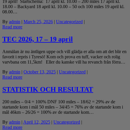
19 april! Startschema: 17 april kl. 10.00 – 200 miles 17 april kl.
18.00 – Backyard 18 april kl. 10.00 – 50 och 100 miles 19 april kl.
08.00…
By
admin
|
March 25, 2026
|
Uncategorized
|
Read more
TEC 2026, 17 – 19 april
Anmälan är nu äntligen uppe och vill glädja er alla om att det blir en
favorit i repris i Tyresö! Kom och prova en tuff, vacker och rolig
varvbana om 11,5km! Eller du kanske vill ha revanch från förra…
By
admin
|
October 13, 2025
|
Uncategorized
|
Read more
STATISTIK OCH RESULTAT
200 miles – 0/4 = 100% DNF 100 miles – 18/62 = 29% av de
startande kom i mål 50 miles – 34/45 = 76% av de startande kom i
mål 46km – 26/26 = 100% av de startande kom…
By
admin
|
April 12, 2025
|
Uncategorized
|
Read more