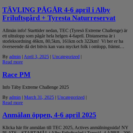
TÄVLING PÅGÅR 4-6 april i Alby
Friluftsgård + Tyresta Naturreservat
Allmän info! Starttider nedan, TEC (Tyresö Extreme Challenge) är
ett ultralopp som pågår hela helgen 4-6april. Distanserna är i
storleksordning 46km, 80,5km, 161km och 322km! Vi ber er ha
överseende då det bitvis kan vara mycket folk i omlopp, främst…
By
admin
|
April 3, 2025
|
Uncategorized
|
Read more
Race PM
Info Täby Extreme Challenge 2025
By
admin
|
March 31, 2025
|
Uncategorized
|
Read more
Anmälan öppen, 4-6 april 2025
Klicka här för anmälan till TEC 2025, Actives anmälningssida! NY
PLATS – START/MÅL i Alby Friluftsgård i Tyresö! 4 APRIL 200