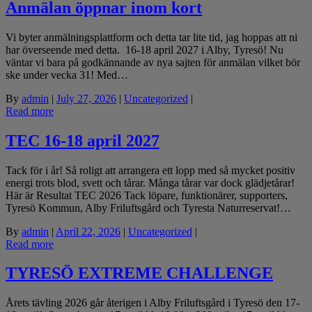
Anmälan öppnar inom kort
Vi byter anmälningsplattform och detta tar lite tid, jag hoppas att ni
har överseende med detta. 16-18 april 2027 i Alby, Tyresö! Nu
väntar vi bara på godkännande av nya sajten för anmälan vilket bör
ske under vecka 31! Med…
By
admin
|
July 27, 2026
|
Uncategorized
|
Read more
TEC 16-18 april 2027
Tack för i år! Så roligt att arrangera ett lopp med så mycket positiv
energi trots blod, svett och tårar. Många tårar var dock glädjetårar!
Här är Resultat TEC 2026 Tack löpare, funktionärer, supporters,
Tyresö Kommun, Alby Friluftsgård och Tyresta Naturreservat!…
By
admin
|
April 22, 2026
|
Uncategorized
|
Read more
TYRESÖ EXTREME CHALLENGE
Årets tävling 2026 går återigen i Alby Friluftsgård i Tyresö den 17-