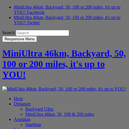
MiniUltra 46km, Backyard, 50, 100 or 200 miles, it's up to
YOU! Facebook
MiniUltra 46km, Backyard, 50, 100 or 200 miles, it's up to
YOU! Twitter
Search
Responsive Menu
MiniUltra 46km, Backyard, 50,
100 or 200 miles, it's up to
YOU!
Hem
Distanser
Backyard Ultra
MiniUltra 46km, 50, 100 & 200 miles
Anmälan
Startlista