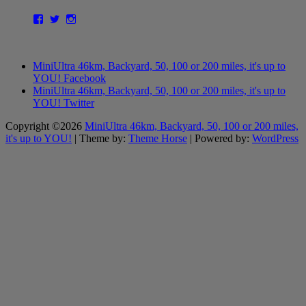
Facebook
Twitter
Instagram
MiniUltra 46km, Backyard, 50, 100 or 200 miles, it's up to
YOU! Facebook
MiniUltra 46km, Backyard, 50, 100 or 200 miles, it's up to
YOU! Twitter
Copyright ©2026
MiniUltra 46km, Backyard, 50, 100 or 200 miles,
it's up to YOU!
| Theme by:
Theme Horse
| Powered by:
WordPress