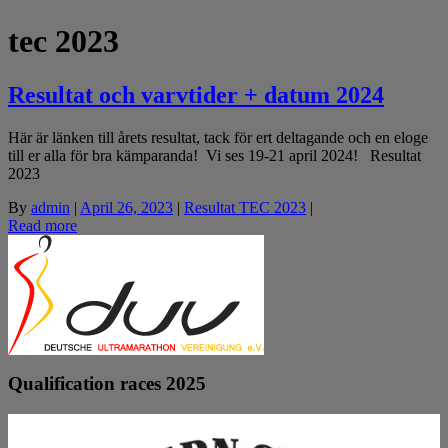
tec 2023
Resultat och varvtider + datum 2024
Här är länken till årets resultat, tack för ert deltagande och en eloge
till er alla för bra kämparanda! Vi ses 19-21 april 2024! Resultat
2023
By
admin
|
April 26, 2023
|
Resultat TEC 2023
|
Read more
Qualification races 2025